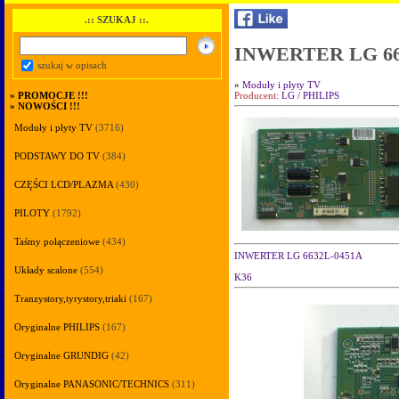
.:: SZUKAJ ::.
INWERTER LG 66
szukaj w opisach
»
Moduły i płyty TV
Producent:
LG / PHILIPS
»
PROMOCJE !!!
»
NOWOŚCI !!!
Moduły i płyty TV
(3716)
PODSTAWY DO TV
(384)
CZĘŚCI LCD/PLAZMA
(430)
PILOTY
(1792)
Taśmy połączeniowe
(434)
INWERTER LG 6632L-0451A
Układy scalone
(554)
K36
Tranzystory,tyrystory,triaki
(167)
Oryginalne PHILIPS
(167)
Oryginalne GRUNDIG
(42)
Oryginalne PANASONIC/TECHNICS
(311)