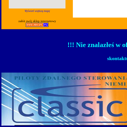
Wyświetl większą mapę
załóż swój sklep internetowy
!!! Nie znalazłeś w o
skontakt