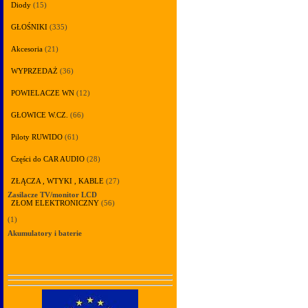
Diody
(15)
GŁOŚNIKI
(335)
Akcesoria
(21)
WYPRZEDAŻ
(36)
POWIELACZE WN
(12)
GŁOWICE W.CZ.
(66)
Piloty RUWIDO
(61)
Części do CAR AUDIO
(28)
ZŁĄCZA , WTYKI , KABLE
(27)
Zasilacze TV/monitor LCD
ZŁOM ELEKTRONICZNY
(56)
(1)
Akumulatory i baterie