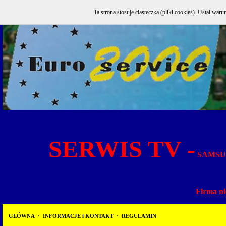
Ta strona stosuje ciasteczka (pliki cookies). Ustal w
SERWIS TV -
SAMSUN
Firma ni
GŁÓWNA
·
INFORMACJE i KONTAKT
·
REGULAMIN