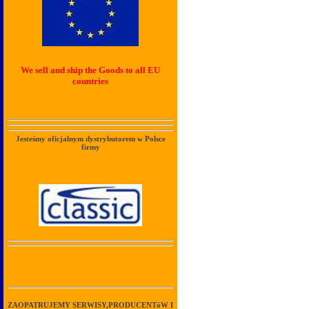
We sell and ship the Goods to all EU
countries
Jesteśmy oficjalnym dystrybutorem w Polsce
firmy
ZAOPATRUJEMY SERWISY,PRODUCENTóW I