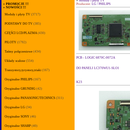
»
Moduły i płyty TV
Producent:
LG / PHILIPS
»
PROMOCJE !!!
»
NOWOŚCI !!!
Moduły i płyty TV
(3717)
PODSTAWY DO TV
(385)
CZĘŚCI LCD/PLAZMA
(430)
PILOTY
(1792)
Taśmy połączeniowe
(434)
PCB - LOGIC 6870C-0072A
Układy scalone
(554)
DO PANELI LC370WU1-SLO1
Tranzystory,tyrystory,triaki
(167)
Oryginalne PHILIPS
(167)
K23
Oryginalne GRUNDIG
(42)
Oryginalne PANASONIC/TECHNICS
(311)
Oryginalne LG
(34)
Oryginalne SONY
(46)
Oryginalne SHARP
(40)