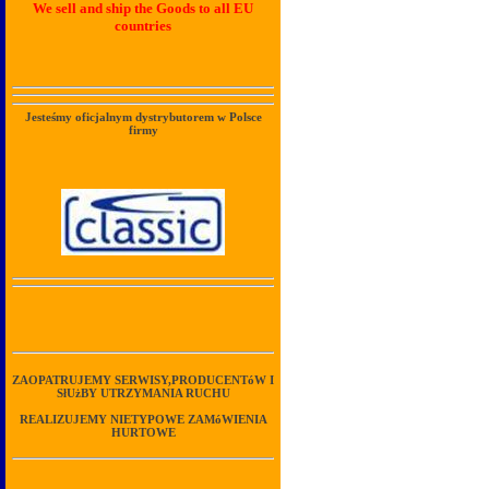
We sell and ship the Goods to all EU
countries
Jesteśmy oficjalnym dystrybutorem w Polsce
firmy
ZAOPATRUJEMY SERWISY,PRODUCENTóW I
SłUżBY UTRZYMANIA RUCHU
REALIZUJEMY NIETYPOWE ZAMóWIENIA
HURTOWE