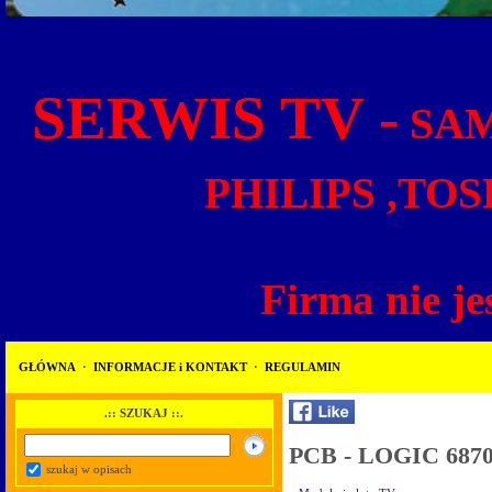
SERWIS TV -
SAM
PHILIPS ,TOS
Firma nie je
GŁÓWNA
·
INFORMACJE i KONTAKT
·
REGULAMIN
.:: SZUKAJ ::.
PCB - LOGIC 687
szukaj w opisach