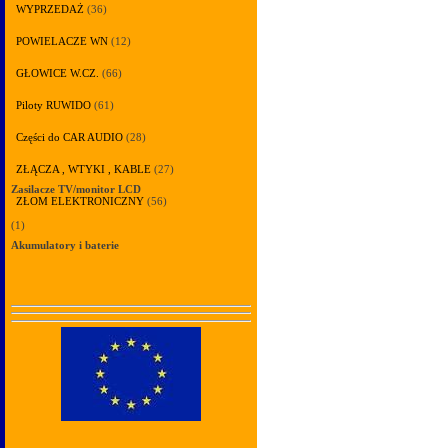
WYPRZEDAŻ
(36)
POWIELACZE WN
(12)
GŁOWICE W.CZ.
(66)
Piloty RUWIDO
(61)
Części do CAR AUDIO
(28)
ZŁĄCZA , WTYKI , KABLE
(27)
Zasilacze TV/monitor LCD
ZŁOM ELEKTRONICZNY
(56)
(1)
Akumulatory i baterie