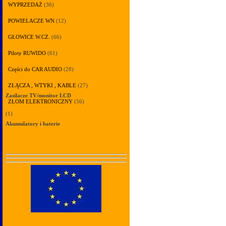
WYPRZEDAŻ
(36)
POWIELACZE WN
(12)
GŁOWICE W.CZ.
(66)
Piloty RUWIDO
(61)
Części do CAR AUDIO
(28)
ZŁĄCZA , WTYKI , KABLE
(27)
Zasilacze TV/monitor LCD
ZŁOM ELEKTRONICZNY
(56)
(1)
Akumulatory i baterie