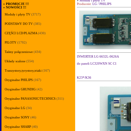
»
Moduły i płyty TV
Producent:
LG / PHILIPS
»
PROMOCJE !!!
»
NOWOŚCI !!!
Moduły i płyty TV
(3717)
PODSTAWY DO TV
(385)
CZĘŚCI LCD/PLAZMA
(430)
PILOTY
(1792)
Taśmy połączeniowe
(434)
INWERTER LG 6632L-0626A
Układy scalone
(554)
do paneli LC320WXN SC C1
Tranzystory,tyrystory,triaki
(167)
K23*/K36
Oryginalne PHILIPS
(167)
Oryginalne GRUNDIG
(42)
Oryginalne PANASONIC/TECHNICS
(311)
Oryginalne LG
(34)
Oryginalne SONY
(46)
Oryginalne SHARP
(40)