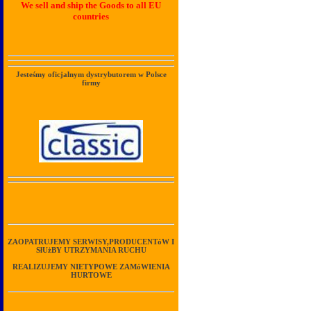
We sell and ship the Goods to all EU
countries
Jesteśmy oficjalnym dystrybutorem w Polsce
firmy
ZAOPATRUJEMY SERWISY,PRODUCENTóW I
SłUżBY UTRZYMANIA RUCHU
REALIZUJEMY NIETYPOWE ZAMóWIENIA
HURTOWE