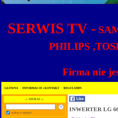
SERWIS TV -
SAM
PHILIPS ,TOS
Firma nie je
GŁÓWNA
·
INFORMACJE i KONTAKT
·
REGULAMIN
.:: SZUKAJ ::.
INWERTER LG 66
szukaj w opisach