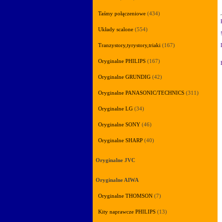
Taśmy połączeniowe
(434)
Układy scalone
(554)
Tranzystory,tyrystory,triaki
(167)
Oryginalne PHILIPS
(167)
Oryginalne GRUNDIG
(42)
Oryginalne PANASONIC/TECHNICS
(311)
Oryginalne LG
(34)
Oryginalne SONY
(46)
Oryginalne SHARP
(40)
Oryginalne JVC
Oryginalne AIWA
Oryginalne THOMSON
(7)
Kity naprawcze PHILIPS
(13)