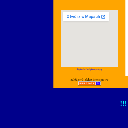
Wyświetl większą mapę
załóż swój sklep internetowy
!!