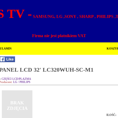
 TV -
SAMSUNG, LG ,SONY , SHARP , PHILIPS 
Firma nie jest płatnikiem VAT
ULAMIN
KOSZY
PANEL LCD 32' LC320WUH-SC-M1
»
CZĘŚCI LCD/PLAZMA
Producent:
LG / PHILIPS
BRAK
ZDJĘCIA
ILOŚĆ: