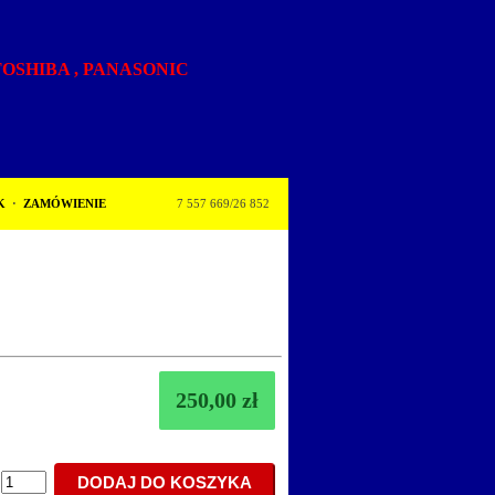
,TOSHIBA , PANASONIC
K
·
ZAMÓWIENIE
7 557 669/26 852
250,00 zł