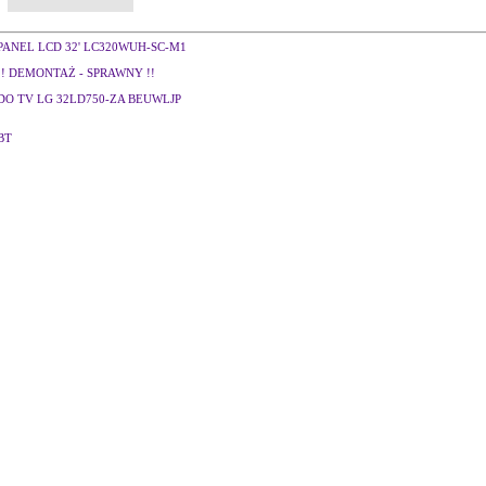
PANEL LCD 32' LC320WUH-SC-M1
!! DEMONTAŻ - SPRAWNY !!
DO TV LG 32LD750-ZA BEUWLJP
BT