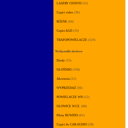
LASERY CD/DVD
(32)
Części video
(36)
RÓŻNE
(64)
Części AGD
(33)
TRAFOPOWIELACZE
(324)
Wyłączniki sieciowe
Diody
(15)
GŁOŚNIKI
(336)
Akcesoria
(21)
WYPRZEDAŻ
(36)
POWIELACZE WN
(12)
GŁOWICE W.CZ.
(66)
Piloty RUWIDO
(61)
Części do CAR AUDIO
(28)