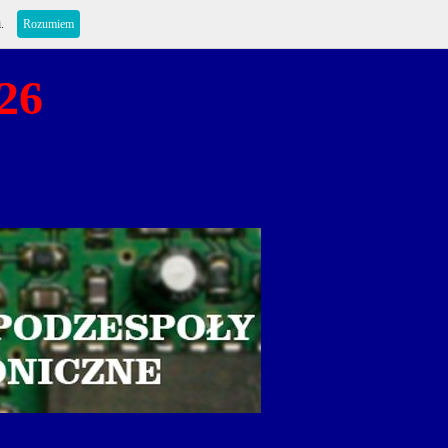
i.
Rozumiem
26