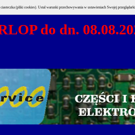
e ciasteczka (pliki cookies). Ustal warunki przechowywania w ustawieniach Swojej przeglądark
RLOP do dn. 08.08.20