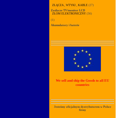
ZŁĄCZA , WTYKI , KABLE
(27)
Zasilacze TV/monitor LCD
ZŁOM ELEKTRONICZNY
(56)
(1)
Akumulatory i baterie
We sell and ship the Goods to all EU
countries
Jesteśmy oficjalnym dystrybutorem w Polsce
firmy