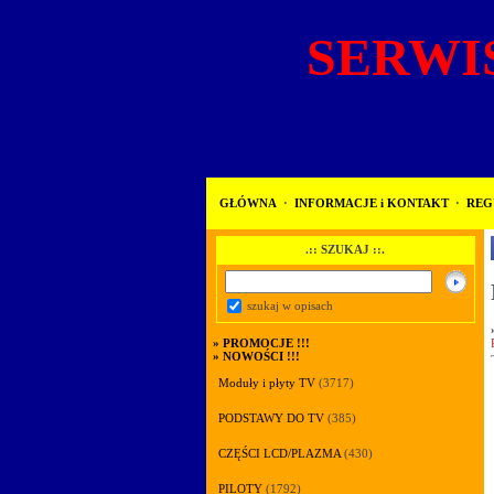
SERWIS
GŁÓWNA
·
INFORMACJE i KONTAKT
·
REG
.:: SZUKAJ ::.
szukaj w opisach
»
PROMOCJE !!!
»
NOWOŚCI !!!
Moduły i płyty TV
(3717)
PODSTAWY DO TV
(385)
CZĘŚCI LCD/PLAZMA
(430)
PILOTY
(1792)