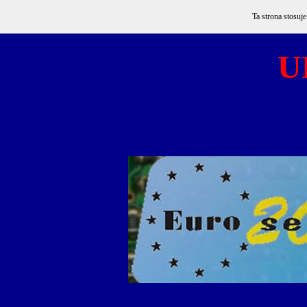
Ta strona stosuj
U