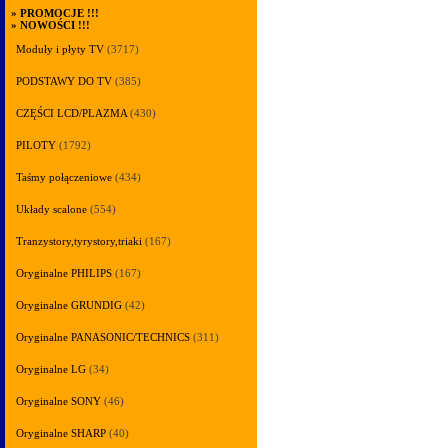
»
PROMOCJE !!!
»
NOWOŚCI !!!
Moduły i płyty TV
(3717)
PODSTAWY DO TV
(385)
CZĘŚCI LCD/PLAZMA
(430)
PILOTY
(1792)
Taśmy połączeniowe
(434)
Układy scalone
(554)
Tranzystory,tyrystory,triaki
(167)
Oryginalne PHILIPS
(167)
Oryginalne GRUNDIG
(42)
Oryginalne PANASONIC/TECHNICS
(311)
Oryginalne LG
(34)
Oryginalne SONY
(46)
Oryginalne SHARP
(40)