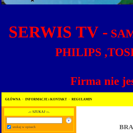
SERWIS TV -
SAM
PHILIPS ,TOS
Firma nie je
GŁÓWNA
·
INFORMACJE i KONTAKT
·
REGULAMIN
.:: SZUKAJ ::.
BRA
szukaj w opisach