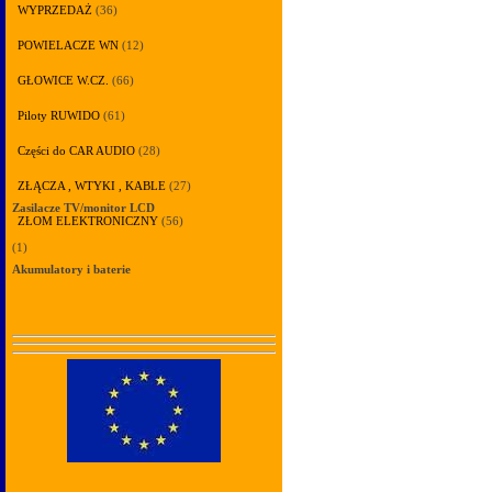
WYPRZEDAŻ
(36)
POWIELACZE WN
(12)
GŁOWICE W.CZ.
(66)
Piloty RUWIDO
(61)
Części do CAR AUDIO
(28)
ZŁĄCZA , WTYKI , KABLE
(27)
Zasilacze TV/monitor LCD
ZŁOM ELEKTRONICZNY
(56)
(1)
Akumulatory i baterie