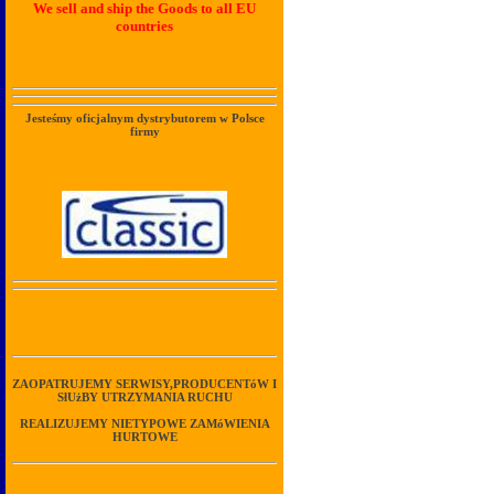
We sell and ship the Goods to all EU
countries
Jesteśmy oficjalnym dystrybutorem w Polsce
firmy
ZAOPATRUJEMY SERWISY,PRODUCENTóW I
SłUżBY UTRZYMANIA RUCHU
REALIZUJEMY NIETYPOWE ZAMóWIENIA
HURTOWE