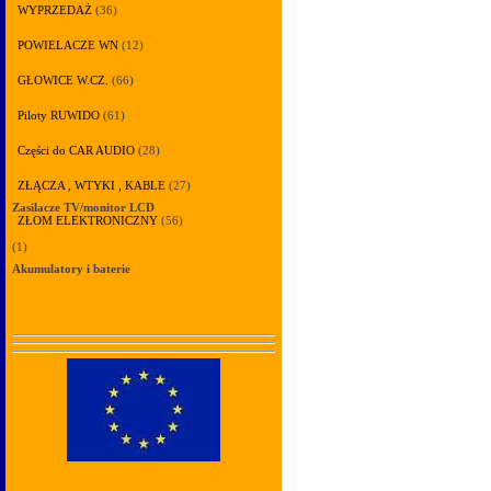
WYPRZEDAŻ
(36)
POWIELACZE WN
(12)
GŁOWICE W.CZ.
(66)
Piloty RUWIDO
(61)
Części do CAR AUDIO
(28)
ZŁĄCZA , WTYKI , KABLE
(27)
Zasilacze TV/monitor LCD
ZŁOM ELEKTRONICZNY
(56)
(1)
Akumulatory i baterie