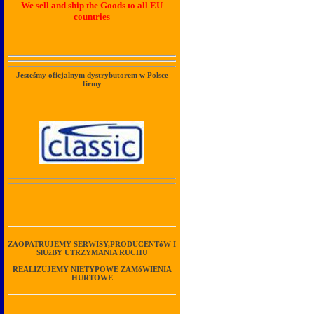
We sell and ship the Goods to all EU
countries
Jesteśmy oficjalnym dystrybutorem w Polsce
firmy
ZAOPATRUJEMY SERWISY,PRODUCENTóW I
SłUżBY UTRZYMANIA RUCHU
REALIZUJEMY NIETYPOWE ZAMóWIENIA
HURTOWE