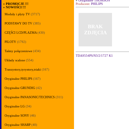
»
Oryginalne THOMSON
Producent:
PHILIPS
»
PROMOCJE !!!
»
NOWOŚCI !!!
Moduły i płyty TV
(3717)
PODSTAWY DO TV
(385)
BRAK
ZDJĘCIA
CZĘŚCI LCD/PLAZMA
(430)
PILOTY
(1792)
Taśmy połączeniowe
(434)
TDA9554PS/N3/2/1727 K1
Układy scalone
(554)
Tranzystory,tyrystory,triaki
(167)
Oryginalne PHILIPS
(167)
Oryginalne GRUNDIG
(42)
Oryginalne PANASONIC/TECHNICS
(311)
Oryginalne LG
(34)
Oryginalne SONY
(46)
Oryginalne SHARP
(40)