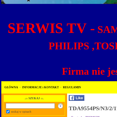
SERWIS TV -
SAM
PHILIPS ,TOS
Firma nie je
GŁÓWNA
·
INFORMACJE i KONTAKT
·
REGULAMIN
.:: SZUKAJ ::.
TDA9554PS/N3/2/1
szukaj w opisach