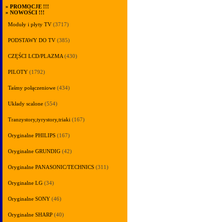
»
PROMOCJE !!!
»
NOWOŚCI !!!
Moduły i płyty TV
(3717)
PODSTAWY DO TV
(385)
CZĘŚCI LCD/PLAZMA
(430)
PILOTY
(1792)
Taśmy połączeniowe
(434)
Układy scalone
(554)
Tranzystory,tyrystory,triaki
(167)
Oryginalne PHILIPS
(167)
Oryginalne GRUNDIG
(42)
Oryginalne PANASONIC/TECHNICS
(311)
Oryginalne LG
(34)
Oryginalne SONY
(46)
Oryginalne SHARP
(40)