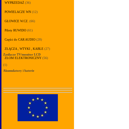
WYPRZEDAŻ
(36)
POWIELACZE WN
(12)
GŁOWICE W.CZ.
(66)
Piloty RUWIDO
(61)
Części do CAR AUDIO
(28)
ZŁĄCZA , WTYKI , KABLE
(27)
Zasilacze TV/monitor LCD
ZŁOM ELEKTRONICZNY
(56)
(1)
Akumulatory i baterie