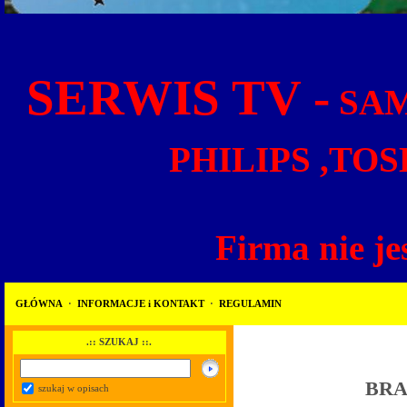
SERWIS TV -
SAM
PHILIPS ,TOS
Firma nie je
GŁÓWNA
·
INFORMACJE i KONTAKT
·
REGULAMIN
.:: SZUKAJ ::.
BRA
szukaj w opisach