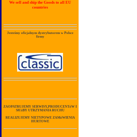
We sell and ship the Goods to all EU
countries
Jesteśmy oficjalnym dystrybutorem w Polsce
firmy
ZAOPATRUJEMY SERWISY,PRODUCENTóW I
SłUżBY UTRZYMANIA RUCHU
REALIZUJEMY NIETYPOWE ZAMóWIENIA
HURTOWE