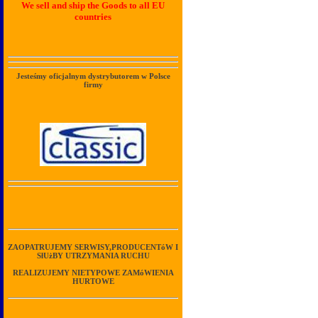
We sell and ship the Goods to all EU
countries
Jesteśmy oficjalnym dystrybutorem w Polsce
firmy
ZAOPATRUJEMY SERWISY,PRODUCENTóW I
SłUżBY UTRZYMANIA RUCHU
REALIZUJEMY NIETYPOWE ZAMóWIENIA
HURTOWE