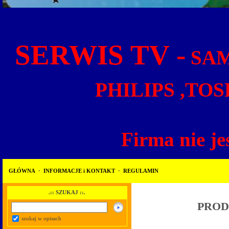
SERWIS TV -
SAM
PHILIPS ,TOS
Firma nie je
GŁÓWNA
·
INFORMACJE i KONTAKT
·
REGULAMIN
.:: SZUKAJ ::.
PROD
szukaj w opisach