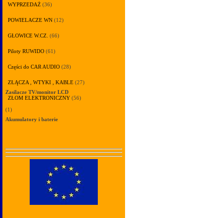
WYPRZEDAŻ
(36)
POWIELACZE WN
(12)
GŁOWICE W.CZ.
(66)
Piloty RUWIDO
(61)
Części do CAR AUDIO
(28)
ZŁĄCZA , WTYKI , KABLE
(27)
Zasilacze TV/monitor LCD
ZŁOM ELEKTRONICZNY
(56)
(1)
Akumulatory i baterie