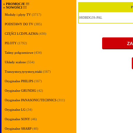
»
PROMOCJE !!!
P
»
NOWOŚCI !!!
Moduły i płyty TV
(3717)
08DBDG3S-PAL
PODSTAWY DO TV
(385)
CZĘŚCI LCD/PLAZMA
(430)
PILOTY
(1792)
Taśmy połączeniowe
(434)
Układy scalone
(554)
Tranzystory,tyrystory,triaki
(167)
Oryginalne PHILIPS
(167)
Oryginalne GRUNDIG
(42)
Oryginalne PANASONIC/TECHNICS
(311)
Oryginalne LG
(34)
Oryginalne SONY
(46)
Oryginalne SHARP
(40)