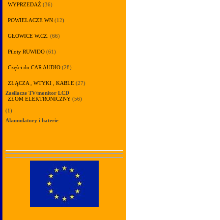
WYPRZEDAŻ
(36)
POWIELACZE WN
(12)
GŁOWICE W.CZ.
(66)
Piloty RUWIDO
(61)
Części do CAR AUDIO
(28)
ZŁĄCZA , WTYKI , KABLE
(27)
Zasilacze TV/monitor LCD
ZŁOM ELEKTRONICZNY
(56)
(1)
Akumulatory i baterie