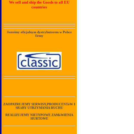
We sell and ship the Goods to all EU
countries
Jesteśmy oficjalnym dystrybutorem w Polsce
firmy
ZAOPATRUJEMY SERWISY,PRODUCENTóW I
SłUżBY UTRZYMANIA RUCHU
REALIZUJEMY NIETYPOWE ZAMóWIENIA
HURTOWE