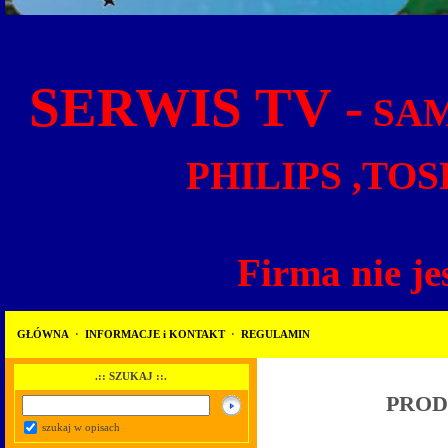
SERWIS TV -
SAM
PHILIPS ,TOS
Firma nie je
GŁÓWNA
·
INFORMACJE i KONTAKT
·
REGULAMIN
.:: SZUKAJ ::.
PROD
szukaj w opisach