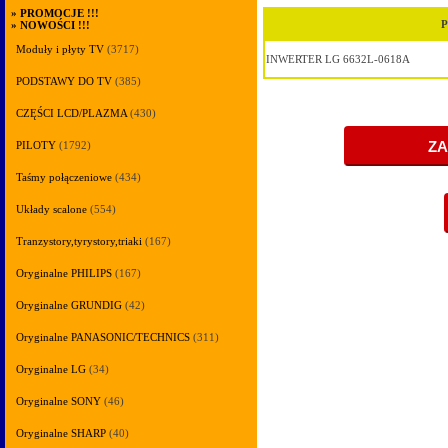
»
PROMOCJE !!!
P
»
NOWOŚCI !!!
Moduły i płyty TV
(3717)
INWERTER LG 6632L-0618A
PODSTAWY DO TV
(385)
CZĘŚCI LCD/PLAZMA
(430)
PILOTY
(1792)
Taśmy połączeniowe
(434)
Układy scalone
(554)
Tranzystory,tyrystory,triaki
(167)
Oryginalne PHILIPS
(167)
Oryginalne GRUNDIG
(42)
Oryginalne PANASONIC/TECHNICS
(311)
Oryginalne LG
(34)
Oryginalne SONY
(46)
Oryginalne SHARP
(40)