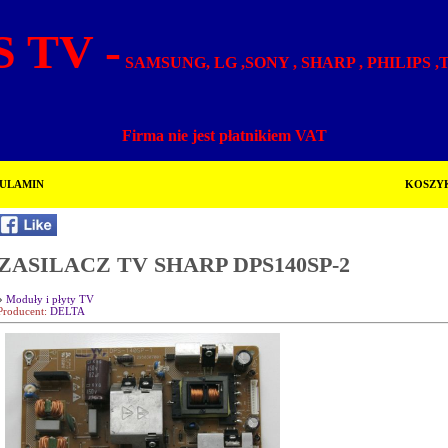
 TV -
SAMSUNG, LG ,SONY , SHARP , PHILIPS 
Firma nie jest płatnikiem VAT
ULAMIN
KOSZY
ZASILACZ TV SHARP DPS140SP-2
»
Moduły i płyty TV
Producent:
DELTA