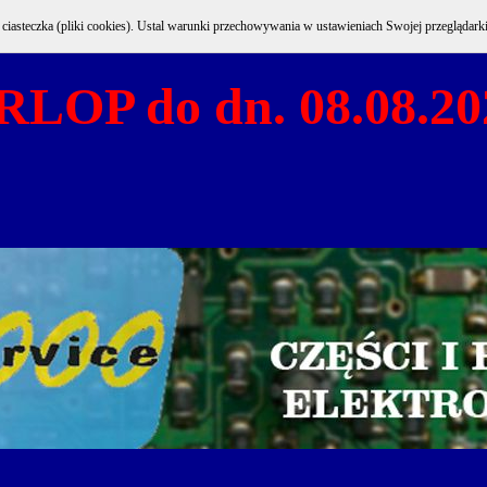
e ciasteczka (pliki cookies). Ustal warunki przechowywania w ustawieniach Swojej przeglądark
RLOP do dn. 08.08.20