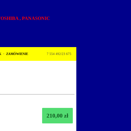
,TOSHIBA , PANASONIC
K
·
ZAMÓWIENIE
7 554 492/23 675
210,00 zł