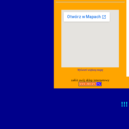
Wyświetl większą mapę
załóż swój sklep internetowy
!!