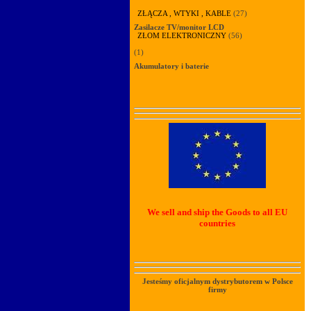
ZŁĄCZA , WTYKI , KABLE
(27)
Zasilacze TV/monitor LCD
ZŁOM ELEKTRONICZNY
(56)
(1)
Akumulatory i baterie
We sell and ship the Goods to all EU
countries
Jesteśmy oficjalnym dystrybutorem w Polsce
firmy