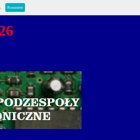
i.
Rozumiem
26