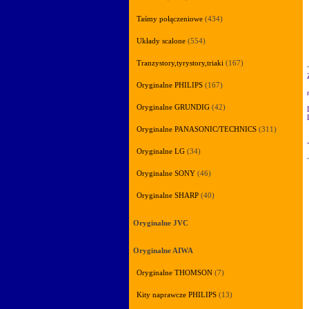
Taśmy połączeniowe
(434)
Układy scalone
(554)
Tranzystory,tyrystory,triaki
(167)
Oryginalne PHILIPS
(167)
Oryginalne GRUNDIG
(42)
Oryginalne PANASONIC/TECHNICS
(311)
Oryginalne LG
(34)
Oryginalne SONY
(46)
Oryginalne SHARP
(40)
Oryginalne JVC
Oryginalne AIWA
Oryginalne THOMSON
(7)
Kity naprawcze PHILIPS
(13)