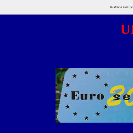
Ta strona stosuj
U