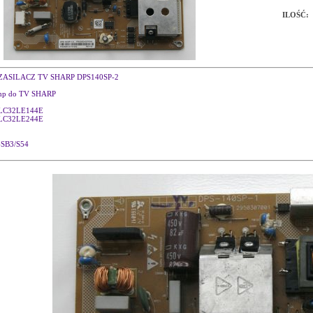
ILOŚĆ:
ZASILACZ TV SHARP DPS140SP-2
np do TV SHARP
LC32LE144E
LC32LE244E
-SB3/S54