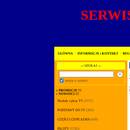
SERWIS
GŁÓWNA
·
INFORMACJE i KONTAKT
·
REG
.:: SZUKAJ ::.
szukaj w opisach
»
PROMOCJE !!!
»
NOWOŚCI !!!
Moduły i płyty TV
(3717)
PODSTAWY DO TV
(385)
CZĘŚCI LCD/PLAZMA
(430)
PILOTY
(1792)