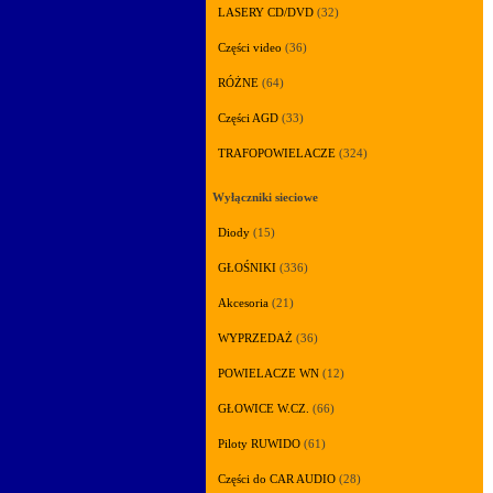
LASERY CD/DVD
(32)
Części video
(36)
RÓŻNE
(64)
Części AGD
(33)
TRAFOPOWIELACZE
(324)
Wyłączniki sieciowe
Diody
(15)
GŁOŚNIKI
(336)
Akcesoria
(21)
WYPRZEDAŻ
(36)
POWIELACZE WN
(12)
GŁOWICE W.CZ.
(66)
Piloty RUWIDO
(61)
Części do CAR AUDIO
(28)