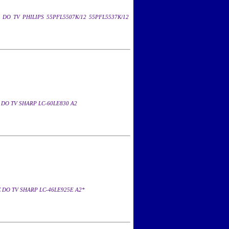
 DO TV PHILIPS 55PFL5507K/12 55PFL5537K/12
DO TV SHARP LC-60LE830 A2
 DO TV SHARP LC-46LE925E A2*