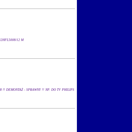
32HFL5008/12 M
8 !! DEMONTAŻ - SPRAWNY !! NP. DO TV PHILIPS