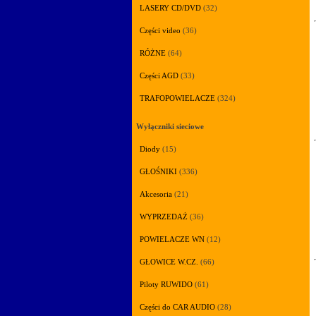
LASERY CD/DVD
(32)
Części video
(36)
RÓŻNE
(64)
Części AGD
(33)
TRAFOPOWIELACZE
(324)
Wyłączniki sieciowe
Diody
(15)
GŁOŚNIKI
(336)
Akcesoria
(21)
WYPRZEDAŻ
(36)
POWIELACZE WN
(12)
GŁOWICE W.CZ.
(66)
Piloty RUWIDO
(61)
Części do CAR AUDIO
(28)