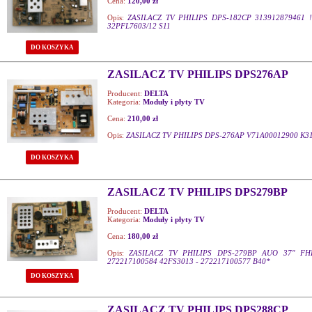
Cena:
120,00 zł
Opis:
ZASILACZ TV PHILIPS DPS-182CP 313912879461 
32PFL7603/12 S11
DO KOSZYKA
ZASILACZ TV PHILIPS DPS276AP
Producent:
DELTA
Kategoria:
Moduły i płyty TV
Cena:
210,00 zł
Opis:
ZASILACZ TV PHILIPS DPS-276AP V71A00012900 K3
DO KOSZYKA
ZASILACZ TV PHILIPS DPS279BP
Producent:
DELTA
Kategoria:
Moduły i płyty TV
Cena:
180,00 zł
Opis:
ZASILACZ TV PHILIPS DPS-279BP AUO 37" FH
272217100584 42FS3013 - 272217100577 B40*
DO KOSZYKA
ZASILACZ TV PHILIPS DPS288CP