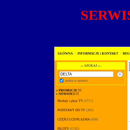
SERWIS
GŁÓWNA
·
INFORMACJE i KONTAKT
·
REG
.:: SZUKAJ ::.
szukaj w opisach
»
PROMOCJE !!!
»
NOWOŚCI !!!
Moduły i płyty TV
(3717)
PODSTAWY DO TV
(385)
CZĘŚCI LCD/PLAZMA
(430)
PILOTY
(1792)