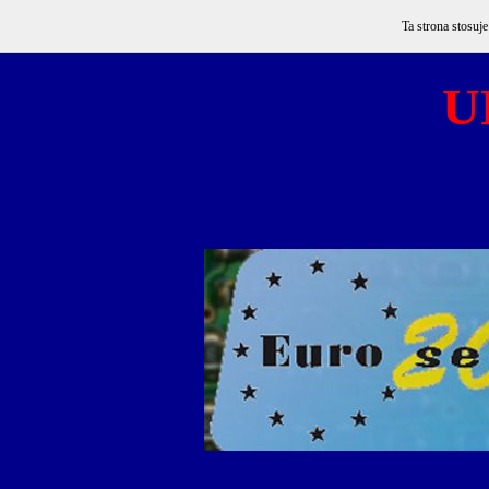
Ta strona stosuj
U