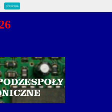
i.
Rozumiem
26