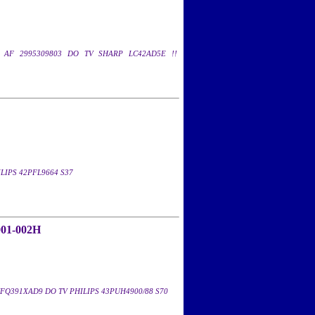
 AF 2995309803 DO TV SHARP LC42AD5E !!
LIPS 42PFL9664 S37
01-002H
VFQ391XAD9 DO TV PHILIPS 43PUH4900/88 S70