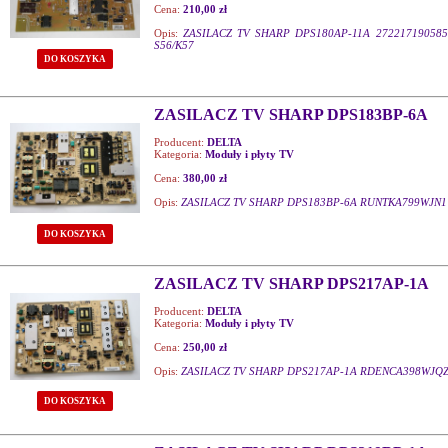
Cena:
210,00 zł
Opis:
ZASILACZ TV SHARP DPS180AP-11A 272217190585
S56/K57
DO KOSZYKA
ZASILACZ TV SHARP DPS183BP-6A
Producent:
DELTA
Kategoria:
Moduły i płyty TV
Cena:
380,00 zł
Opis:
ZASILACZ TV SHARP DPS183BP-6A RUNTKA799WJN1 
DO KOSZYKA
ZASILACZ TV SHARP DPS217AP-1A
Producent:
DELTA
Kategoria:
Moduły i płyty TV
Cena:
250,00 zł
Opis:
ZASILACZ TV SHARP DPS217AP-1A RDENCA398WJQZ
DO KOSZYKA