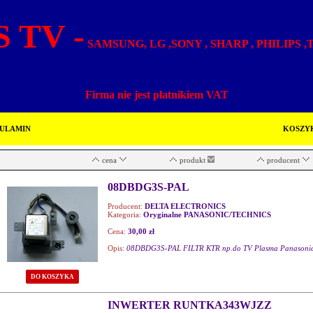
 TV -
SAMSUNG, LG ,SONY , SHARP , PHILIPS 
Firma nie jest płatnikiem VAT
ULAMIN
KOSZY
cena
produkt
producent
08DBDG3S-PAL
Producent:
DELTA ELECTRONICS
Kategoria:
Oryginalne PANASONIC/TECHNICS
Cena:
30,00 zł
Opis:
08DBDG3S-PAL FILTR KTR np.do TV Plasma Panasoni
DO KOSZYKA
INWERTER RUNTKA343WJZZ