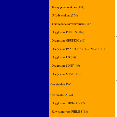
Taśmy połączeniowe
(434)
Układy scalone
(554)
Tranzystory,tyrystory,triaki
(167)
Oryginalne PHILIPS
(167)
Oryginalne GRUNDIG
(42)
Oryginalne PANASONIC/TECHNICS
(311)
Oryginalne LG
(34)
Oryginalne SONY
(46)
Oryginalne SHARP
(40)
Oryginalne JVC
Oryginalne AIWA
Oryginalne THOMSON
(7)
Kity naprawcze PHILIPS
(13)