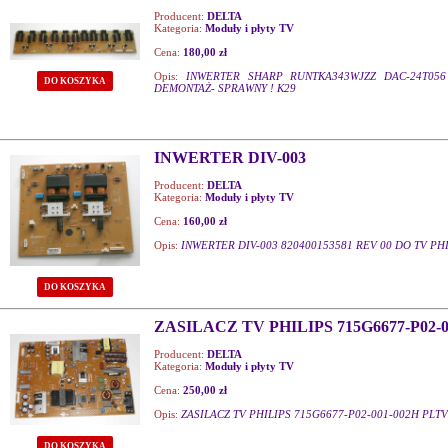
Producent:
DELTA
Kategoria:
Moduły i płyty TV
Cena:
180,00 zł
Opis:
INWERTER SHARP RUNTKA343WJZZ DAC-24T056
DO KOSZYKA
DEMONTAŻ- SPRAWNY ! K29
INWERTER DIV-003
Producent:
DELTA
Kategoria:
Moduły i płyty TV
Cena:
160,00 zł
Opis:
INWERTER DIV-003 820400153581 REV 00 DO TV PHI
DO KOSZYKA
ZASILACZ TV PHILIPS 715G6677-P02-0
Producent:
DELTA
Kategoria:
Moduły i płyty TV
Cena:
250,00 zł
Opis:
ZASILACZ TV PHILIPS 715G6677-P02-001-002H PLT
DO KOSZYKA