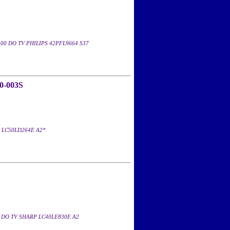
00 DO TV PHILIPS 42PFL9664 S37
0-003S
 LC50LD264E A2*
 DO TV SHARP LC40LE830E A2