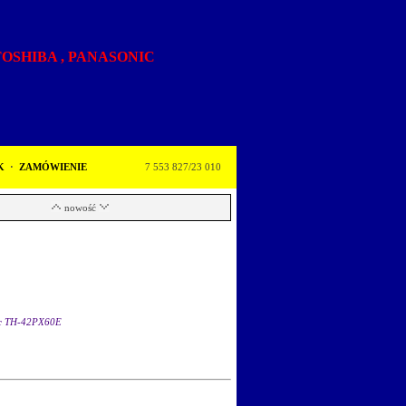
,TOSHIBA , PANASONIC
K
·
ZAMÓWIENIE
7 553 827/23 010
nowość
c TH-42PX60E