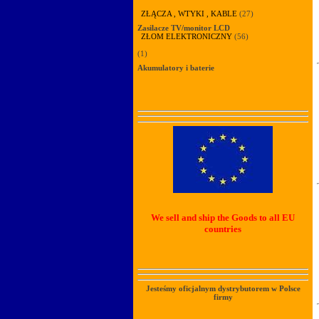
ZŁĄCZA , WTYKI , KABLE
(27)
Zasilacze TV/monitor LCD
ZŁOM ELEKTRONICZNY
(56)
(1)
Akumulatory i baterie
We sell and ship the Goods to all EU
countries
Jesteśmy oficjalnym dystrybutorem w Polsce
firmy