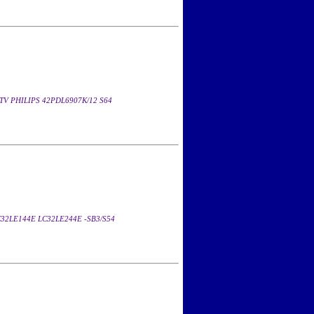
TV PHILIPS 42PDL6907K/12 S64
C32LE144E LC32LE244E -SB3/S54