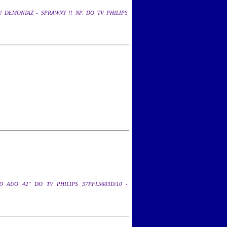
!! DEMONTAŻ - SPRAWNY !! NP. DO TV PHILIPS
1
D AUO 42" DO TV PHILIPS 37PFL5603D/10 -