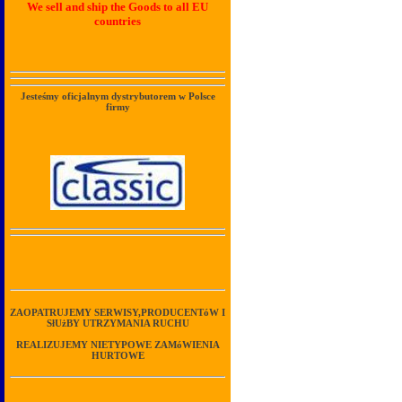
We sell and ship the Goods to all EU
countries
Jesteśmy oficjalnym dystrybutorem w Polsce
firmy
ZAOPATRUJEMY SERWISY,PRODUCENTóW I
SłUżBY UTRZYMANIA RUCHU
REALIZUJEMY NIETYPOWE ZAMóWIENIA
HURTOWE