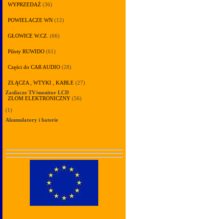
WYPRZEDAŻ
(36)
POWIELACZE WN
(12)
GŁOWICE W.CZ.
(66)
Piloty RUWIDO
(61)
Części do CAR AUDIO
(28)
ZŁĄCZA , WTYKI , KABLE
(27)
Zasilacze TV/monitor LCD
ZŁOM ELEKTRONICZNY
(56)
(1)
Akumulatory i baterie