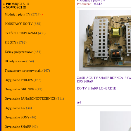
»
Moduły i płyty TV
Producent:
DELTA
»
PROMOCJE !!!
»
NOWOŚCI !!!
Moduły i płyty TV
(3717)
»
PODSTAWY DO TV
(385)
CZĘŚCI LCD/PLAZMA
(430)
PILOTY
(1792)
Taśmy połączeniowe
(434)
Układy scalone
(554)
Tranzystory,tyrystory,triaki
(167)
ZASILACZ TV SHARP RDENCA194
Oryginalne PHILIPS
(167)
DPS 268AP
DO TV SHARP LC-42XD1E
Oryginalne GRUNDIG
(42)
Oryginalne PANASONIC/TECHNICS
(311)
A4
Oryginalne LG
(34)
Oryginalne SONY
(46)
Oryginalne SHARP
(40)