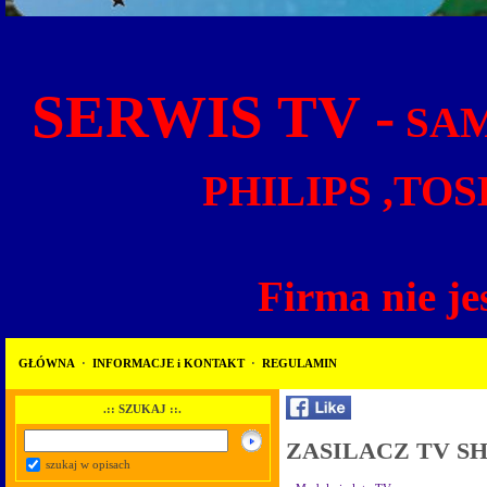
SERWIS TV -
SAM
PHILIPS ,TOS
Firma nie je
GŁÓWNA
·
INFORMACJE i KONTAKT
·
REGULAMIN
.:: SZUKAJ ::.
ZASILACZ TV SH
szukaj w opisach