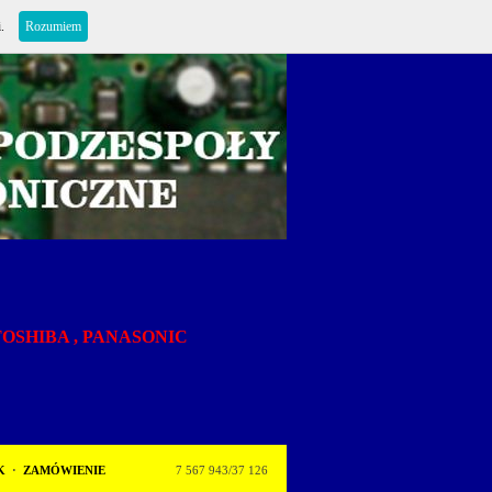
i.
Rozumiem
,TOSHIBA , PANASONIC
K
·
ZAMÓWIENIE
7 567 943/37 126