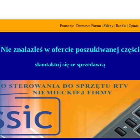
Promocje
|
Darmowe Forum
|
Sklepy
|
Randki
|
Opinie,
! Nie znalazłeś w ofercie poszukiwanej części 
skontaktuj się ze sprzedawcą