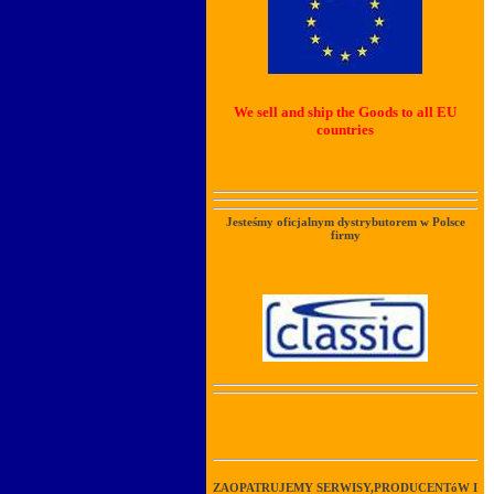
We sell and ship the Goods to all EU
countries
Jesteśmy oficjalnym dystrybutorem w Polsce
firmy
ZAOPATRUJEMY SERWISY,PRODUCENTóW I