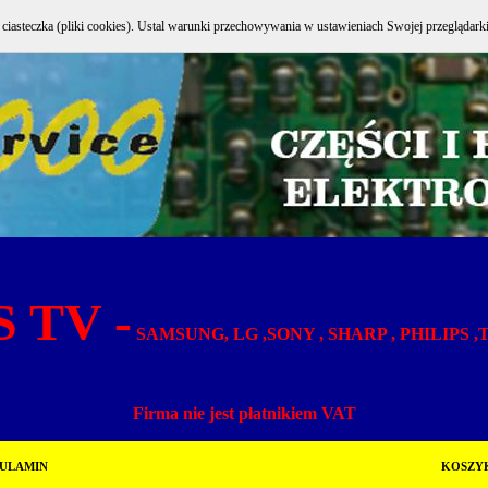
e ciasteczka (pliki cookies). Ustal warunki przechowywania w ustawieniach Swojej przeglądark
 TV -
SAMSUNG, LG ,SONY , SHARP , PHILIPS 
Firma nie jest płatnikiem VAT
ULAMIN
KOSZY