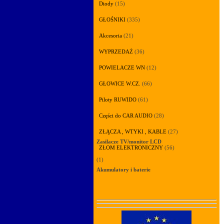
Diody
(15)
GŁOŚNIKI
(335)
Akcesoria
(21)
WYPRZEDAŻ
(36)
POWIELACZE WN
(12)
GŁOWICE W.CZ.
(66)
Piloty RUWIDO
(61)
Części do CAR AUDIO
(28)
ZŁĄCZA , WTYKI , KABLE
(27)
Zasilacze TV/monitor LCD
ZŁOM ELEKTRONICZNY
(56)
(1)
Akumulatory i baterie