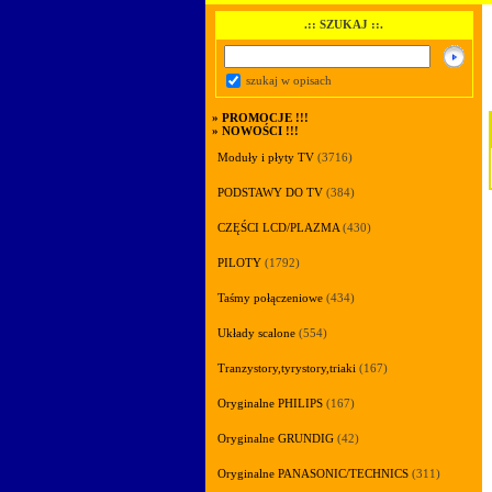
.:: SZUKAJ ::.
szukaj w opisach
»
PROMOCJE !!!
»
NOWOŚCI !!!
Moduły i płyty TV
(3716)
PODSTAWY DO TV
(384)
CZĘŚCI LCD/PLAZMA
(430)
PILOTY
(1792)
Taśmy połączeniowe
(434)
Układy scalone
(554)
Tranzystory,tyrystory,triaki
(167)
Oryginalne PHILIPS
(167)
Oryginalne GRUNDIG
(42)
Oryginalne PANASONIC/TECHNICS
(311)