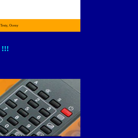
 Testy, Oceny
!!!