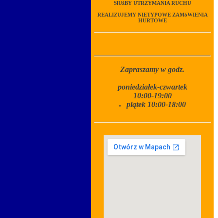
SłUżBY UTRZYMANIA RUCHU
REALIZUJEMY NIETYPOWE ZAMóWIENIA
HURTOWE
Zapraszamy w godz.
poniedziałek-czwartek
10:00-19:00
piątek 10:00-18:00