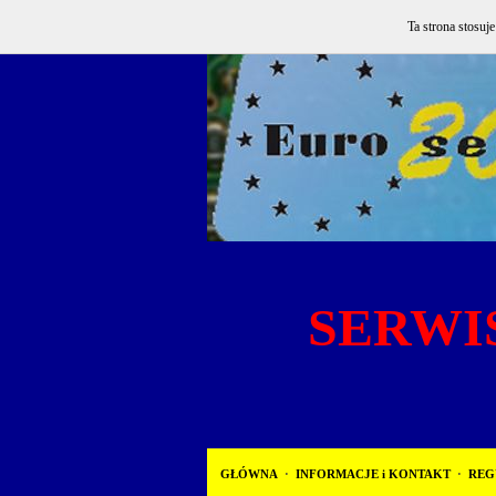
Ta strona stosuj
SERWIS
GŁÓWNA
·
INFORMACJE i KONTAKT
·
REG