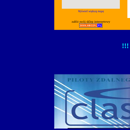
Wyświetl większą mapę
załóż swój sklep internetowy
!!